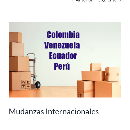
Ver
imagen
más
grande
Mudanzas Internacionales