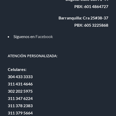
PBX: 601 4864727
Barranquilla: Cra 25#38-37
PBX: 605 3225868
Síguenos en
Facebook
ATENCIÓN PERSONALIZADA:
Celulares:
304 433 3333
311 431 4646
302 202 5975
311 347 6224
311 378 2383
311 379 5664