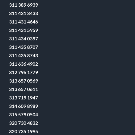
311 389 6939
311 431 3433
311 431 4646
311 431 5959
311 434 0397
311 435 8707
311 435 8743
311 636 4902
312 796 1779
313 657 0569
313 657 0611
313 719 1947
314 609 8989
315 579 0504
320 730 4832
320 735 1995