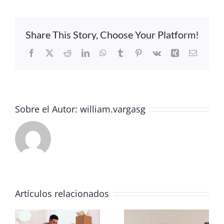
Share This Story, Choose Your Platform!
Facebook
X
Reddit
LinkedIn
WhatsApp
Tumblr
Pinterest
Vk
Xing
Correo
electrón
Sobre el Autor:
william.vargasg
Artículos relacionados