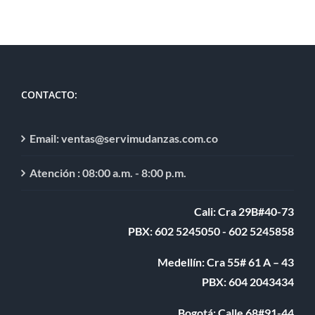
CONTACTO:
Email: ventas@servimudanzas.com.co
Atención : 08:00 a.m. - 8:00 p.m.
Cali: Cra 29B#40-73
PBX: 602 5245050 - 602 5245858
Medellín: Cra 55# 61 A – 43
PBX: 604 2043434
Bogotá: Calle 68#91-44